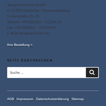
Jiangmen Eurofix GmbH
D-61389 Schmitten / Niederreifenberg
Emserstraße 21-29
Telefon: +49 (0)6082 - 752 84 70
Fax: +49 (0)6082 - 752 84 69
E-Mail: info@eurofixffm.de
Ihre Bestellung >
SEITE DURCHSUCHEN
Suche
Suche
nach:
|
|
|
AGB
Impressum
Datenschutzerklärung
Sitemap