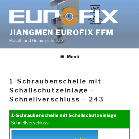
Zum
Inhalt
springen
JIANGMEN EUROFIX FFM
Metall- und Gummiprodukte
Menü
1-Schraubenschelle mit
Schallschutzeinlage –
Schnellverschluss – 243
1-Schraubenschelle mit Schallschutzeinlage
,
Schnellverschluss