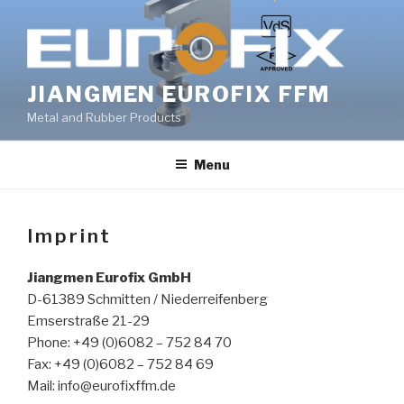
Skip
to
content
JIANGMEN EUROFIX FFM
Metal and Rubber Products
Menu
Imprint
Jiangmen Eurofix GmbH
D-61389 Schmitten / Niederreifenberg
Emserstraße 21-29
Phone: +49 (0)6082 – 752 84 70
Fax: +49 (0)6082 – 752 84 69
Mail: info@eurofixffm.de