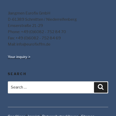
Jiangmen Eurofix GmbH
D-61389 Schmitten / Niederreifenberg
Emserstraße 21-29
Phone: +49 (0)6082 - 752 84 70
Fax: +49 (0)6082 - 752 84 69
Mail: info@eurofixffm.de
Your inquiry >
SEARCH
Search
Searc
for: